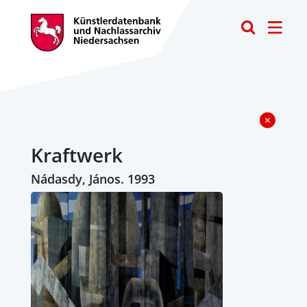
Toggle
Kraftwerk
Nádasdy, János. 1993