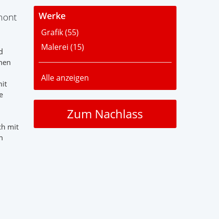
Werke
mont
Grafik (
55
)
Malerei (
15
)
d
ehen
Alle anzeigen
it
e
Zum
Nachlass
ch mit
n