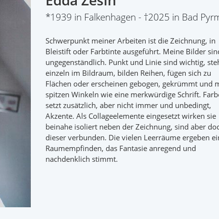
Edda Zesin
*1939 in Falkenhagen - †2025 in Bad Pyr
Schwerpunkt meiner Arbeiten ist die Zeichnung, in
Bleistift oder Farbtinte ausgeführt. Meine Bilder sin
ungegenständlich. Punkt und Linie sind wichtig, st
einzeln im Bildraum, bilden Reihen, fügen sich zu
Flächen oder erscheinen gebogen, gekrümmt und m
spitzen Winkeln wie eine merkwürdige Schrift. Farb
setzt zusätzlich, aber nicht immer und unbedingt,
Akzente. Als Collageelemente eingesetzt wirken sie
beinahe isoliert neben der Zeichnung, sind aber do
dieser verbunden. Die vielen Leerräume ergeben ei
Raumempfinden, das Fantasie anregend und
nachdenklich stimmt.