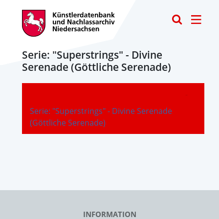
Toggle
Serie: "Superstrings" - Divine
Serenade (Göttliche Serenade)
-
Serie: "Superstrings" - Divine Serenade
(Göttliche Serenade)
INFORMATION