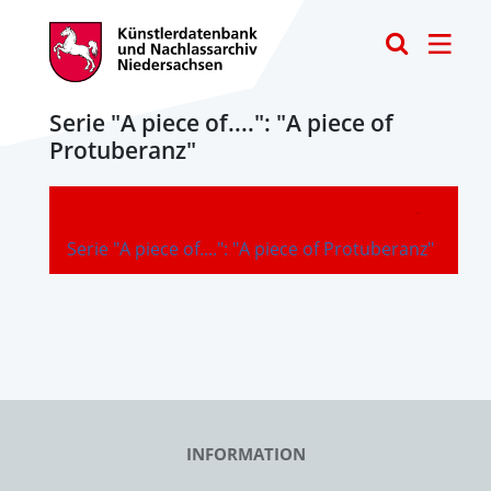
Toggle
Serie "A piece of....": "A piece of
Protuberanz"
-
Serie "A piece of....": "A piece of Protuberanz"
INFORMATION