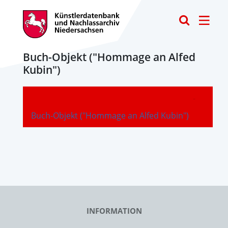
Toggle
Buch-Objekt ("Hommage an Alfed
Kubin")
-
Buch-Objekt ("Hommage an Alfed Kubin")
INFORMATION