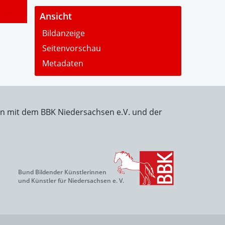
-
Ansicht
Bildanzeige
Seitenvorschau
Metadaten
on mit dem BBK Niedersachsen e.V. und der
Bund Bildender Künstlerinnen
und Künstler für Niedersachsen e. V.