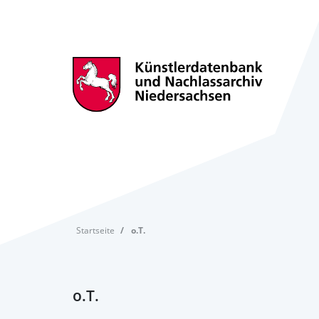
Startseite
o.T.
o.T.