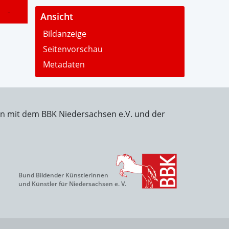
-
Ansicht
Bildanzeige
Seitenvorschau
Metadaten
on mit dem BBK Niedersachsen e.V. und der
Bund Bildender Künstlerinnen
und Künstler für Niedersachsen e. V.