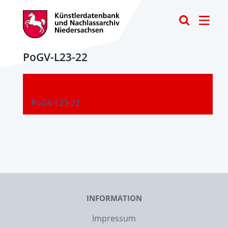
Toggle
PoGV-L23-22
-
PoGV-L23-22
INFORMATION
Impressum