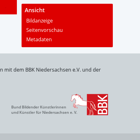
-
Ansicht
Bildanzeige
Seitenvorschau
Metadaten
on mit dem BBK Niedersachsen e.V. und der
Bund Bildender Künstlerinnen
und Künstler für Niedersachsen e. V.