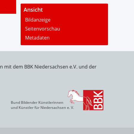
-
Ansicht
Bildanzeige
Seitenvorschau
Metadaten
on mit dem BBK Niedersachsen e.V. und der
Bund Bildender Künstlerinnen
und Künstler für Niedersachsen e. V.