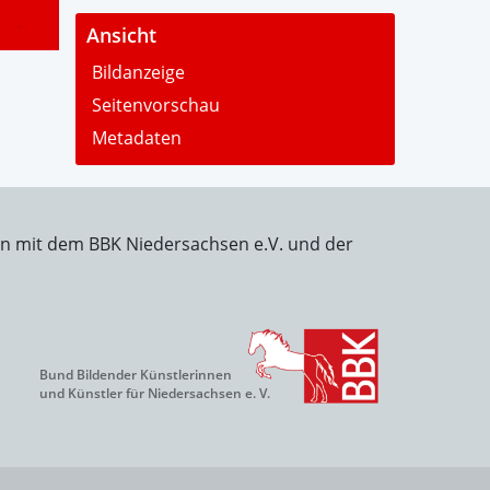
-
Ansicht
Bildanzeige
Seitenvorschau
Metadaten
on mit dem BBK Niedersachsen e.V. und der
Bund Bildender Künstlerinnen
und Künstler für Niedersachsen e. V.