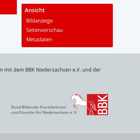
-
Ansicht
Bildanzeige
Seitenvorschau
Metadaten
on mit dem BBK Niedersachsen e.V. und der
Bund Bildender Künstlerinnen
und Künstler für Niedersachsen e. V.