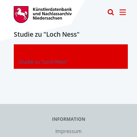
Toggle
Studie zu "Loch Ness"
-
Studie zu "Loch Ness"
INFORMATION
Impressum