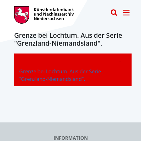
Toggle
Grenze bei Lochtum. Aus der Serie
"Grenzland-Niemandsland".
-
Grenze bei Lochtum. Aus der Serie
"Grenzland-Niemandsland".
INFORMATION