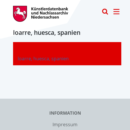
Toggle
loarre, huesca, spanien
-
loarre, huesca, spanien
INFORMATION
Impressum