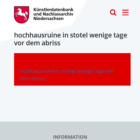
Toggle
hochhausruine in stotel wenige tage
vor dem abriss
-
hochhausruine in stotel wenige tage vor
dem abriss
INFORMATION