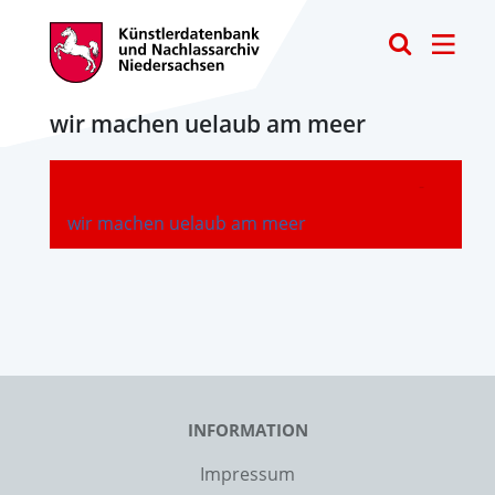
Toggle
wir machen uelaub am meer
-
wir machen uelaub am meer
INFORMATION
Impressum