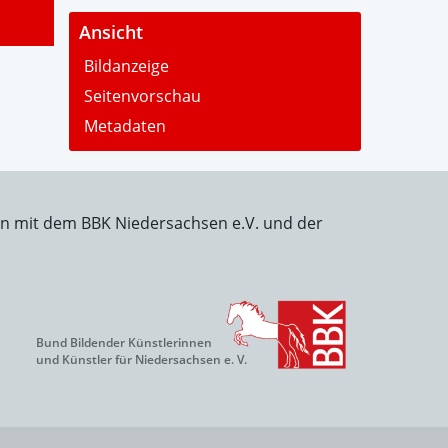
-
Ansicht
Bildanzeige
Seitenvorschau
Metadaten
on mit dem BBK Niedersachsen e.V. und der
Bund Bildender Künstlerinnen
und Künstler für Niedersachsen e. V.