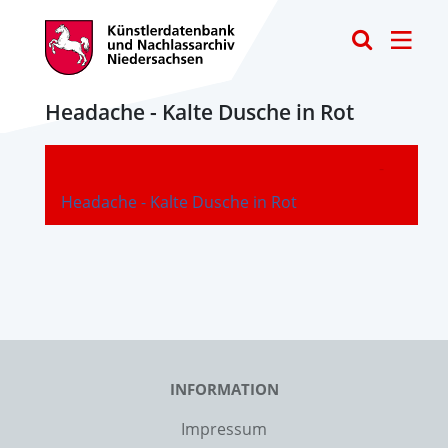
Toggle
Headache - Kalte Dusche in Rot
-
Headache - Kalte Dusche in Rot
INFORMATION
Impressum