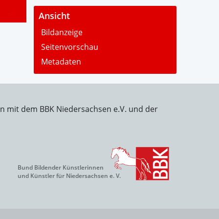
-
Ansicht
Bildanzeige
Seitenvorschau
Metadaten
on mit dem BBK Niedersachsen e.V. und der
Bund Bildender Künstlerinnen
und Künstler für Niedersachsen e. V.