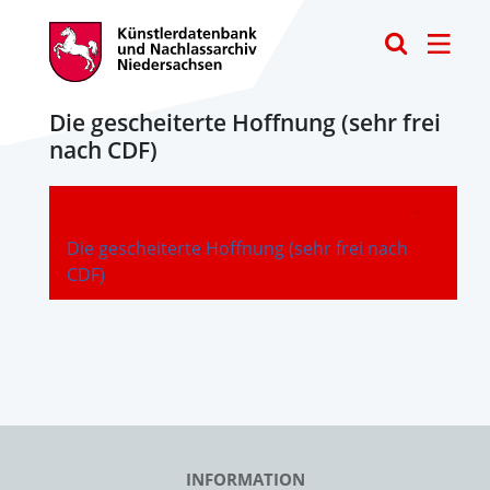
Toggle
Die gescheiterte Hoffnung (sehr frei
nach CDF)
-
Die gescheiterte Hoffnung (sehr frei nach
CDF)
INFORMATION