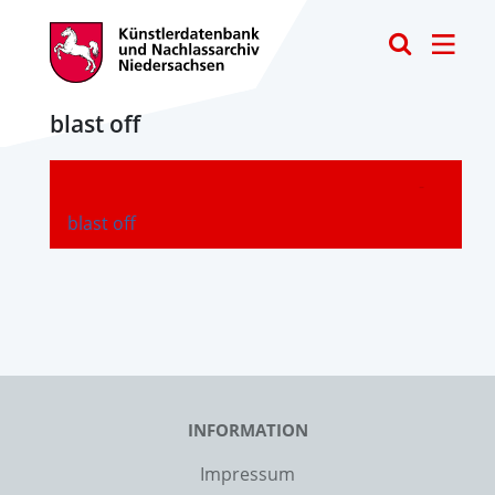
Toggle
blast off
-
blast off
INFORMATION
Impressum