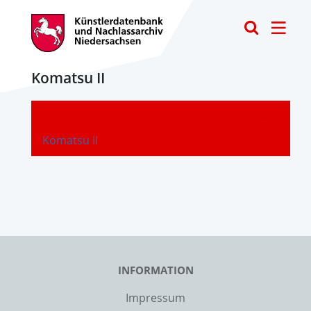
Toggle
Komatsu II
-
Komatsu II
INFORMATION
Impressum