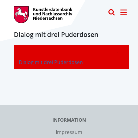
Toggle
Dialog mit drei Puderdosen
-
Dialog mit drei Puderdosen
INFORMATION
Impressum