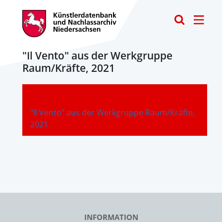
Toggle
"Il Vento" aus der Werkgruppe
Raum/Kräfte, 2021
-
"Il Vento" aus der Werkgruppe Raum/Kräfte,
2021
INFORMATION