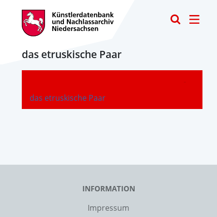
Toggle
das etruskische Paar
-
das etruskische Paar
INFORMATION
Impressum