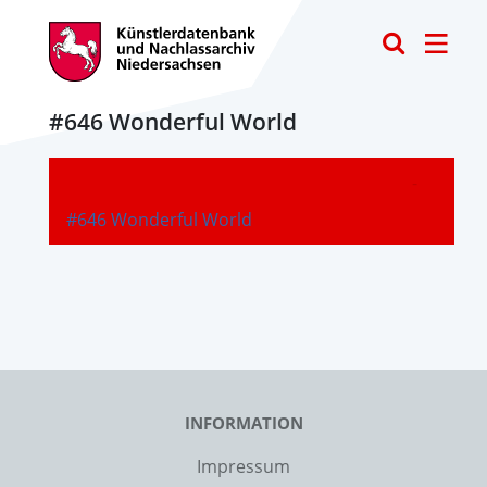
Toggle
#646 Wonderful World
-
#646 Wonderful World
INFORMATION
Impressum