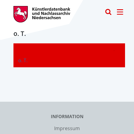
Toggle
o. T.
-
o. T.
INFORMATION
Impressum