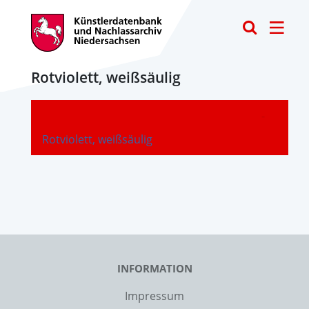
Toggle
Rotviolett, weißsäulig
-
Rotviolett, weißsäulig
INFORMATION
Impressum