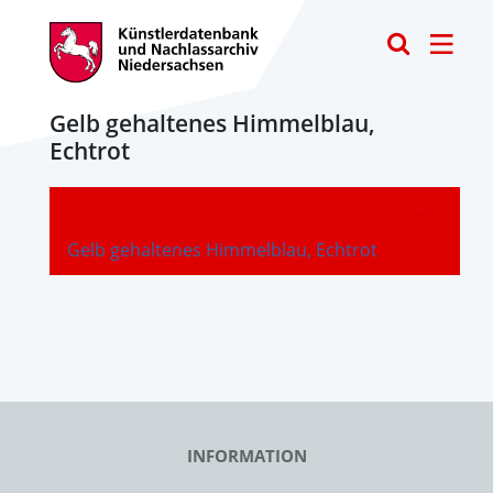
Toggle
Gelb gehaltenes Himmelblau,
Echtrot
-
Gelb gehaltenes Himmelblau, Echtrot
INFORMATION