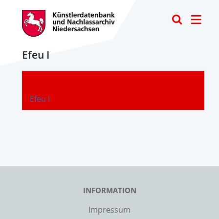
Toggle
Efeu I
-
Efeu I
INFORMATION
Impressum