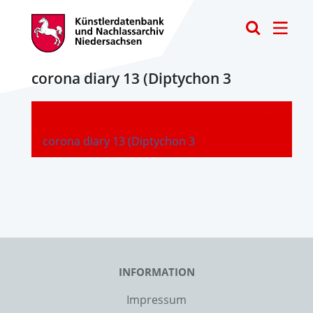
Toggle
corona diary 13 (Diptychon 3
-
corona diary 13 (Diptychon 3
INFORMATION
Impressum