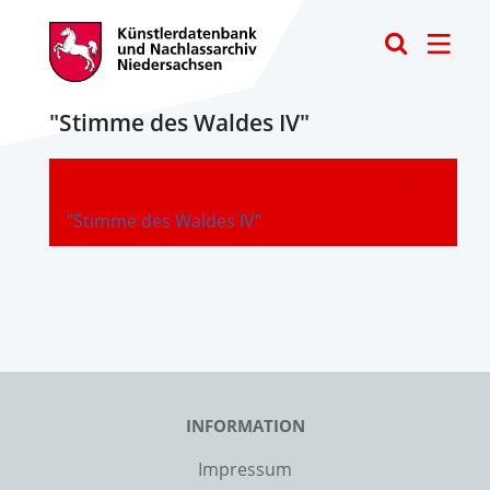
Toggle
"Stimme des Waldes IV"
-
"Stimme des Waldes IV"
INFORMATION
Impressum