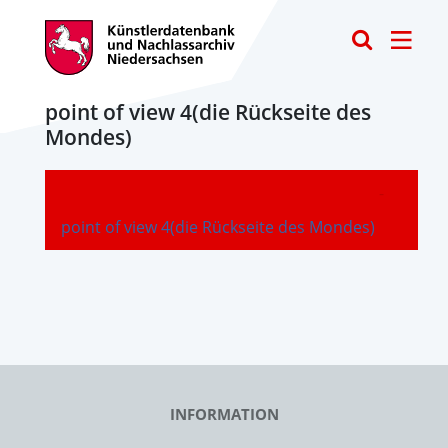
Toggle
point of view 4(die Rückseite des
Mondes)
-
point of view 4(die Rückseite des Mondes)
INFORMATION