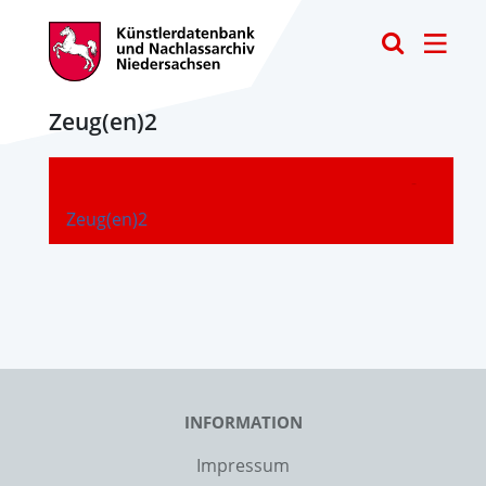
Toggle
Zeug(en)2
-
Zeug(en)2
INFORMATION
Impressum