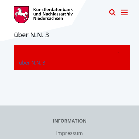
Toggle
über N.N. 3
-
über N.N. 3
INFORMATION
Impressum