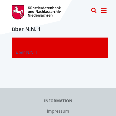
Toggle
über N.N. 1
-
über N.N. 1
INFORMATION
Impressum