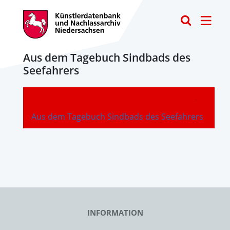
Toggle
Aus dem Tagebuch Sindbads des
Seefahrers
-
Aus dem Tagebuch Sindbads des Seefahrers
INFORMATION