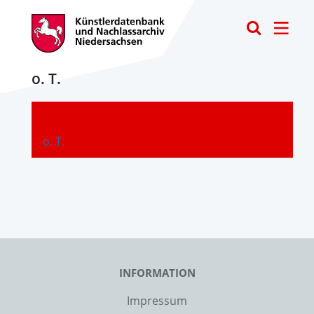
Toggle
o. T.
-
o. T.
INFORMATION
Impressum