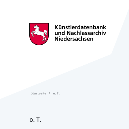
Startseite
o. T.
o. T.