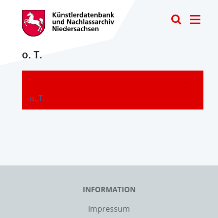
Toggle
o. T.
-
o. T.
INFORMATION
Impressum