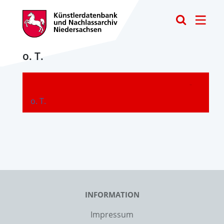
Toggle
o. T.
-
o. T.
INFORMATION
Impressum