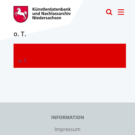
Toggle
o. T.
-
o. T.
INFORMATION
Impressum