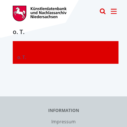
Toggle
o. T.
-
o. T.
INFORMATION
Impressum