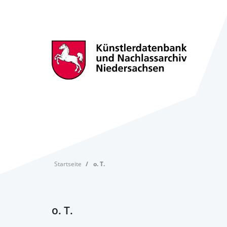
Startseite
o. T.
o. T.