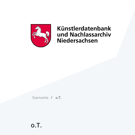
Startseite
o.T.
o.T.