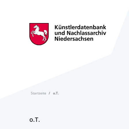
Startseite
o.T.
o.T.