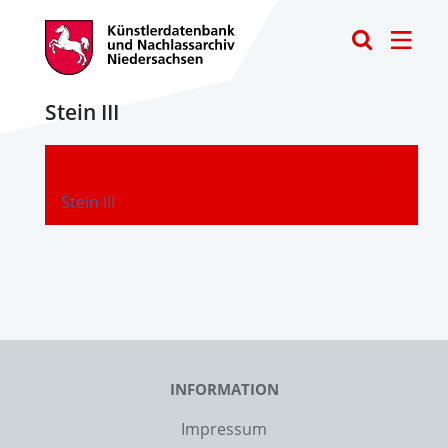
Toggle
Stein III
-
Stein III
INFORMATION
Impressum