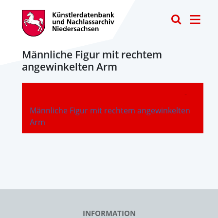
Toggle
Männliche Figur mit rechtem
angewinkelten Arm
-
Männliche Figur mit rechtem angewinkelten
Arm
INFORMATION